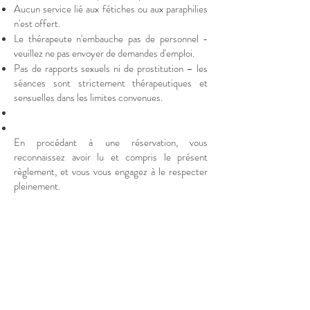
Aucun service lié aux fétiches ou aux paraphilies
n'est offert.
Le thérapeute n'embauche pas de personnel -
veuillez ne pas envoyer de demandes d'emploi.
Pas de rapports sexuels ni de prostitution – les
séances sont strictement thérapeutiques et
sensuelles dans les limites convenues.
En procédant à une réservation, vous
reconnaissez avoir lu et compris le présent
règlement, et vous vous engagez à le respecter
pleinement.
JOUR DE RENDEZ-VOUS
Paiement à l’arrivée – Les frais du massage
doivent être réglés au début de la séance.
Hygiène – Veuillez prendre une douche rapide
avant le rendez-vous afin de vous sentir frais et