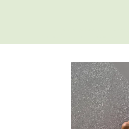
Tantric Massage Paris
Sensual Massag
Massage Érotique Paris - Massage Sensuel Pa