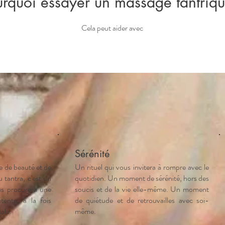
urquoi essayer un massage tantriqu
Cela peut aider avec
Sérénité
e de beauté et de
Un rituel qui vous invitera à rompre avec le
u tantra, c'est un
quotidien. Un moment de sérénité, hors des
s procurera une
soucis et de la vie elle-même. Un moment
tente, à la fois
de quiétude et de retrouvailles avec soi-
ale.
même.