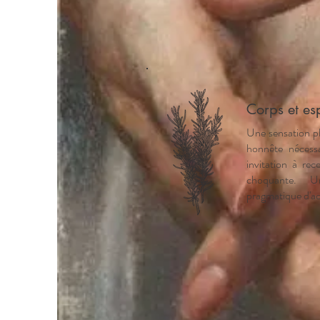
Corps et esp
Une sensation p
honnête nécess
invitation à rec
choquante. U
pragmatique d'acq