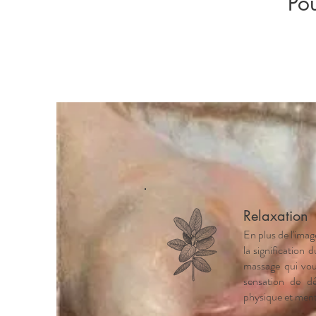
Po
Relaxation
En plus de l'imag
la signification d
massage qui vou
sensation de dé
physique et ment