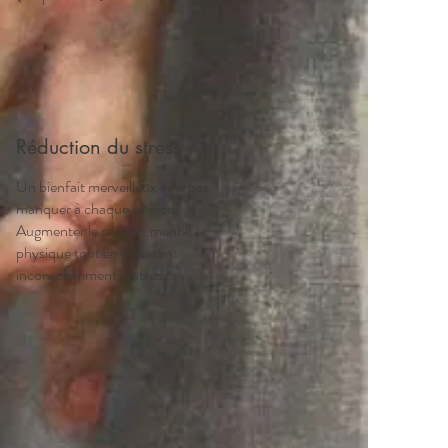
Réduction du stress
Un bienfait merveilleux à ne pas
manquer à chaque séance.
Augmenter le confort mental et
physique tout en réduisant
inconsciemment le stress.