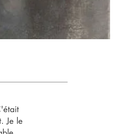
'était
. Je le
able,