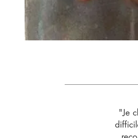
"Je c
diffic
reco