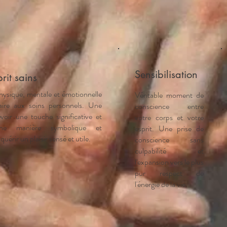
Sensibilisation
rit sains
hysique, mentale et émotionnelle
Véritable moment de
aire aux soins personnels. Une
conscience entre
evoir une touche significative et
votre corps et votre
ne manière symbolique et
esprit. Une prise de
uérir un plaisir sensé et utile.
conscience sans
culpabilité et
l'expansion vers le plus
pur respect de
l'énergie de la vie.