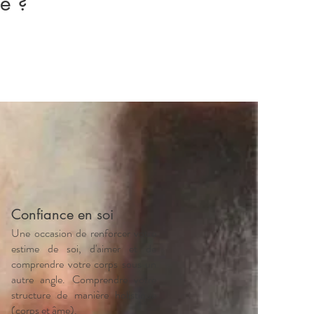
e ?
Confiance en soi
Une occasion de renforcer votre
estime de soi, d'aimer et de
comprendre votre corps sous un
autre angle. Comprendre votre
structure de manière holistique
(corps et âme).